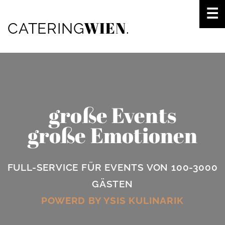
☰
WIEN
CATERING
.
große Events
große Emotionen
FULL-SERVICE FÜR EVENTS ­­VON ­100-3000
GÄSTEN
POWERD BY
YSIS KULINARIK