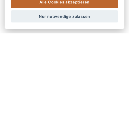
Weihnachtfeier
Alle Cookies akzeptieren
Messen
Kongresse
Nur notwendige zulassen
Groß-Ereignisse
CATERING
Gala Menü
Flying Menü
Buffet
Fingerfood
Gourmet Catering